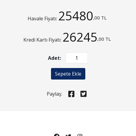
25480
,00 TL
Havale Fiyatı:
26245
,00 TL
Kredi Kartı Fiyatı:
Adet:
Sepete Ekle
Paylaş: