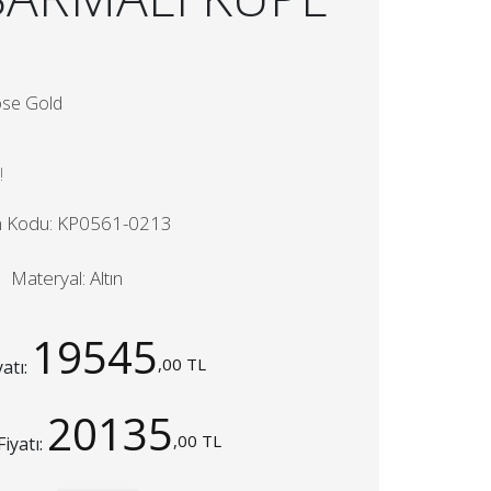
ose Gold
!
n Kodu: KP0561-0213
Materyal: Altın
19545
,00 TL
yatı:
20135
,00 TL
Fiyatı: