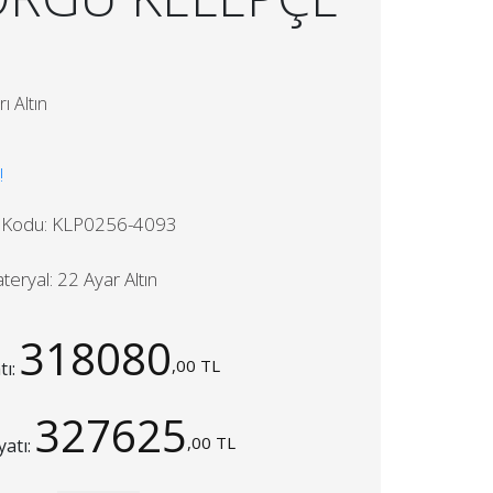
ı Altın
!
 Kodu: KLP0256-4093
teryal: 22 Ayar Altın
318080
,00 TL
tı:
327625
,00 TL
yatı: