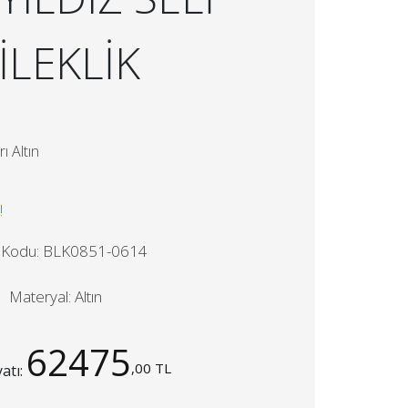
İLEKLİK
ı Altın
!
 Kodu: BLK0851-0614
Materyal: Altın
62475
,00 TL
yatı: