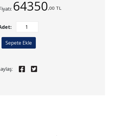
64350
,00 TL
Fiyatı:
Adet:
Sepete Ekle
aylaş: