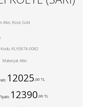
ı Altın, Rose Gold
!
 Kodu: KLY0674-0082
Materyal: Altın
12025
,00 TL
yatı:
12390
,00 TL
Fiyatı: