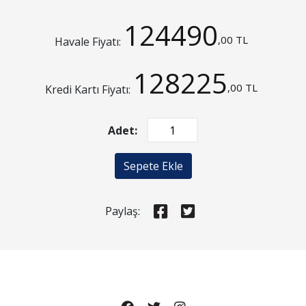
124490
,00 TL
Havale Fiyatı:
128225
,00 TL
Kredi Kartı Fiyatı:
Adet:
Sepete Ekle
Paylaş: