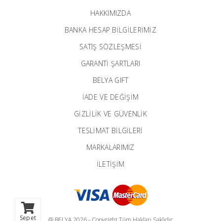
HAKKIMIZDA
BANKA HESAP BILGILERIMIZ
SATIŞ SÖZLEŞMESİ
GARANTI ŞARTLARI
BELYA GIFT
İADE VE DEĞİŞİM
GİZLİLİK VE GÜVENLİK
TESLİMAT BİLGİLERİ
MARKALARIMIZ
İLETIŞIM
Sepet
@ BELYA 2026 - Copyright Tüm Hakları Saklıdır