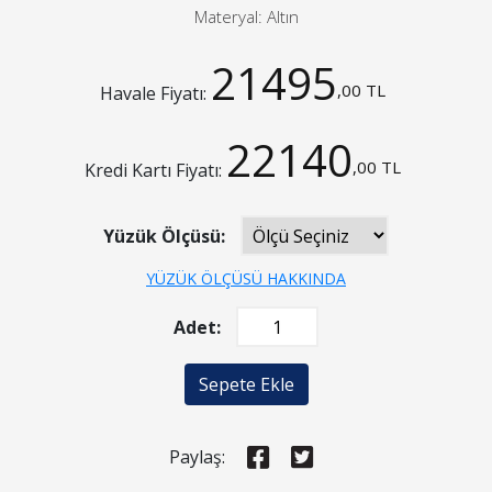
Materyal: Altın
21495
,00 TL
Havale Fiyatı:
22140
,00 TL
Kredi Kartı Fiyatı:
Yüzük Ölçüsü:
YÜZÜK ÖLÇÜSÜ HAKKINDA
Adet:
Sepete Ekle
Paylaş: