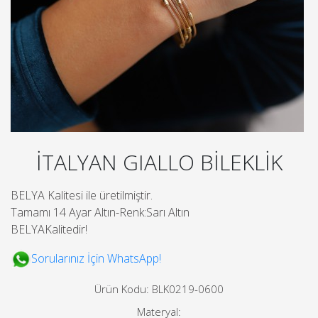
İTALYAN GIALLO BİLEKLİK
BELYA Kalitesi ile üretilmiştir.
Tamamı 14 Ayar Altın-Renk:Sarı Altın
BELYAKalitedir!
Sorularınız İçin WhatsApp!
Ürün Kodu: BLK0219-0600
Materyal: