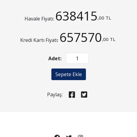
638415
,00 TL
Havale Fiyatı:
657570
,00 TL
Kredi Kartı Fiyatı:
Adet:
Sepete Ekle
Paylaş: