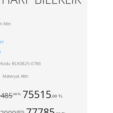
ı Altın
ın!
!
 Kodu: BLK0825-0786
Materyal: Altın
75515
0485
,00 TL
,00 TL
77785
,00 TL