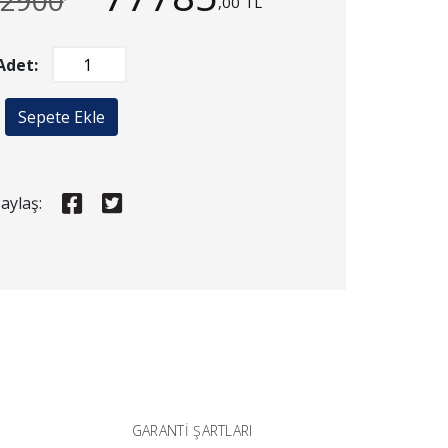
2900
,00 TL
Adet:
Sepete Ekle
aylaş:
GARANTI ŞARTLARI