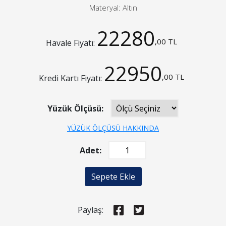
Materyal: Altın
22280
,00 TL
Havale Fiyatı:
22950
,00 TL
Kredi Kartı Fiyatı:
Yüzük Ölçüsü:
YÜZÜK ÖLÇÜSÜ HAKKINDA
Adet:
Sepete Ekle
Paylaş: