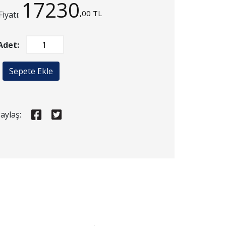
17230
,00 TL
Fiyatı:
Adet:
Sepete Ekle
aylaş: