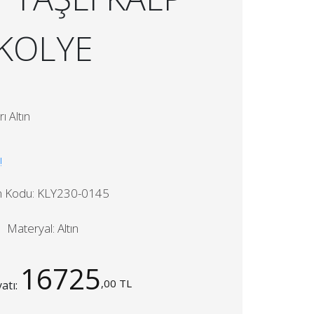
KOLYE
ı Altın
!
n Kodu: KLY230-0145
Materyal: Altın
16725
,00 TL
yatı: