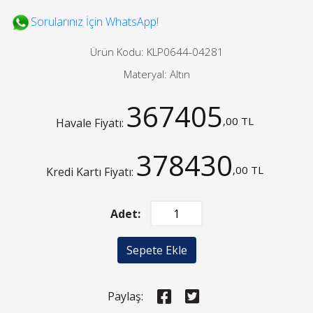
Sorularınız İçin WhatsApp!
Ürün Kodu: KLP0644-04281
Materyal: Altın
367405
,00 TL
Havale Fiyatı:
378430
,00 TL
Kredi Kartı Fiyatı:
Adet:
Sepete Ekle
Paylaş: